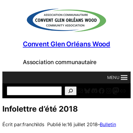
Aller
au
contenu
Convent Glen Orléans Wood
Association communautaire
MENU
Courriel
Bluesky
Discord
Facebook
Instagr
Masto
For
Search
Infolettre d’été 2018
Écrit par:
franchilds
Publié le:
16 juillet 2018
–
Bulletin