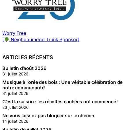
Jean Richer – Realtor with Royal Lepage Integrity
Realty
a
(Website Sponsor).
[
Community Limb Sponsor]
ARTICLES RÉCENTS
Bulletin d’août 2026
31 juillet 2026
Musique à l’orée des bois : Une véritable célébration de
notre communauté!
31 juillet 2026
C’est la saison : les récoltes cachées ont commencé !
23 juillet 2026
Ne vous laissez pas bloquer sur le chemin