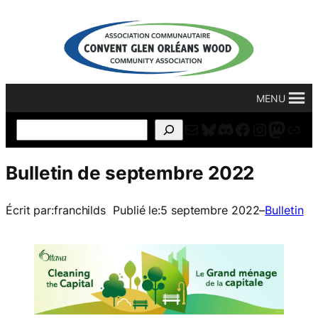
Aller
au
contenu
MENU
Courriel
Bluesky
Discord
Facebook
Instagr
Masto
For
Search
Bulletin de septembre 2022
Écrit par:
franchilds
Publié le:
5 septembre 2022
–
Bulletin