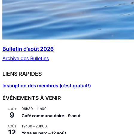
Bulletin d’août 2026
Archive des Bulletins
LIENS RAPIDES
Inscription des membres (c’est gratuit!)
ÉVÉNEMENTS À VENIR
09h30
–
11h00
AOÛT
9
Café communautaire – 9 aout
19h00
–
20h00
AOÛT
12
Yoga au parc – 12 août