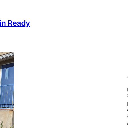
ain Ready
Barber Stop – Voyageur Drive
[
Local Branch Sponsor]