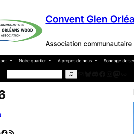
Convent Glen Orlé
Association communautaire
tact
Notre quartier
A propos de nous
Sondage de sens
Courriel
Bluesky
Discord
Facebook
Instagr
Masto
For
Search
6
n
Facebook
Flux RSS