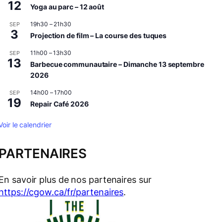
12
Yoga au parc – 12 août
19h30
–
21h30
SEP
3
Projection de film – La course des tuques
11h00
–
13h30
SEP
13
Barbecue communautaire – Dimanche 13 septembre
2026
14h00
–
17h00
SEP
19
Repair Café 2026
Voir le calendrier
PARTENAIRES
En savoir plus de nos partenaires sur
https://cgow.ca/fr/partenaires
.