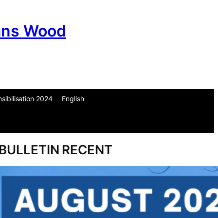
ans Wood
ibilisation 2024
English
am
don
um
BULLETIN RECENT