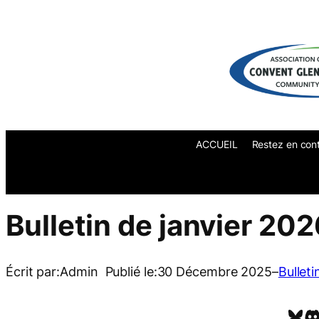
Aller
au
contenu
ACCUEIL
Restez en con
Bulletin de janvier 202
Écrit par:
Admin
Publié le:
30 Décembre 2025
–
Bulleti
Bluesky
Discord