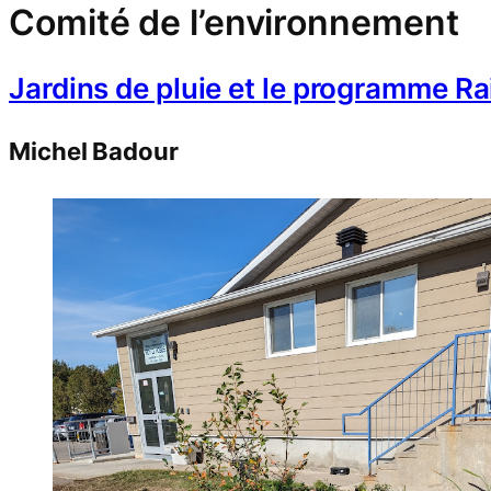
Comité de l’environnement
Jardins de pluie et le programme R
Michel Badour
Trinity Physio
[
Community Limb Sponsor]